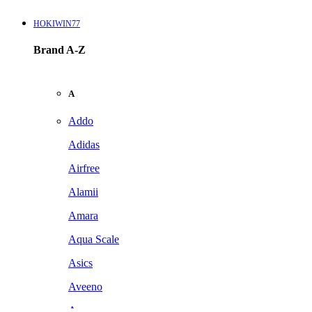
HOKIWIN77
Brand A-Z
A
Addo
Adidas
Airfree
Alamii
Amara
Aqua Scale
Asics
Aveeno
Awan