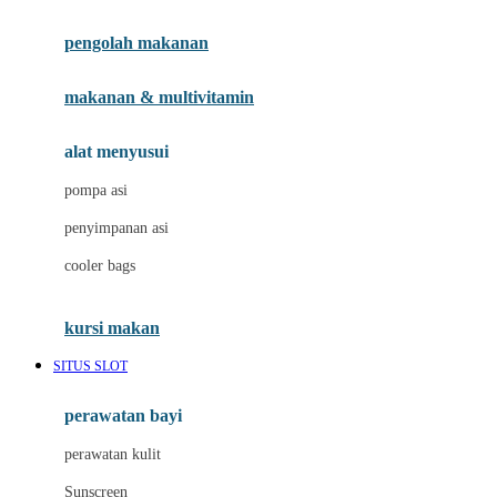
Joie
pengolah makanan
Joolz
Jujube
makanan & multivitamin
K
alat menyusui
Kiddycuts
pompa asi
Kumon
penyimpanan asi
L
cooler bags
Leapfrog
kursi makan
Leclerc
SITUS SLOT
Lee Vierra
Lillebaby
perawatan bayi
Little Bird Told Me
perawatan kulit
Little Miss Janis
Sunscreen