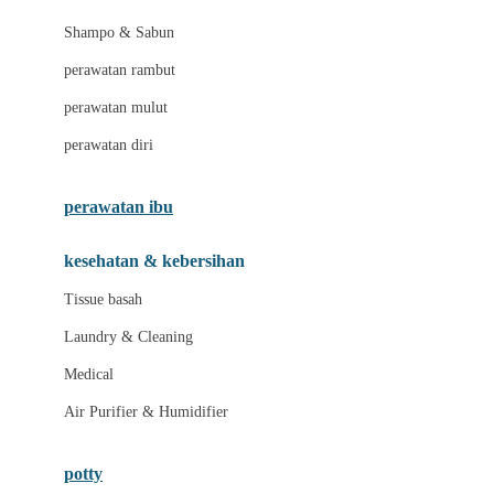
London Taxi
Shampo & Sabun
Love To Dream
perawatan rambut
perawatan mulut
M
perawatan diri
Magformers
Mama's Choice
perawatan ibu
Mamas&Papas
kesehatan & kebersihan
Mamaway
Tissue basah
Maxi Cosi
Laundry & Cleaning
Megabloks
Medical
Micro
Air Purifier & Humidifier
MiDeer
Mimi & Lula
potty
Mini Monkey