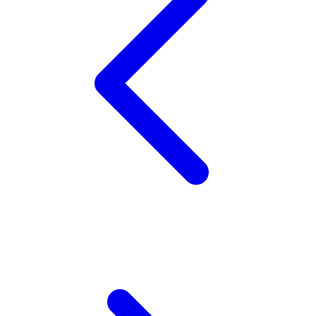
Xootz
Y
Yamatoya
Z
Zaxy
Zoggs
0-9
4Moms
59S