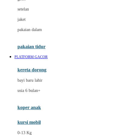
Dae Organics
setelan
Docare
jaket
Doona
pakaian dalam
Down To Earth
Drew
pakaian tidur
Dr. Brown's
PLATFORM GACOR
E
kereta dorong
ELC
bayi baru lahir
Ergobaby
usia 6 bulan+
Expert Care
koper anak
Ezyroller
kursi mobil
F
0-13 Kg