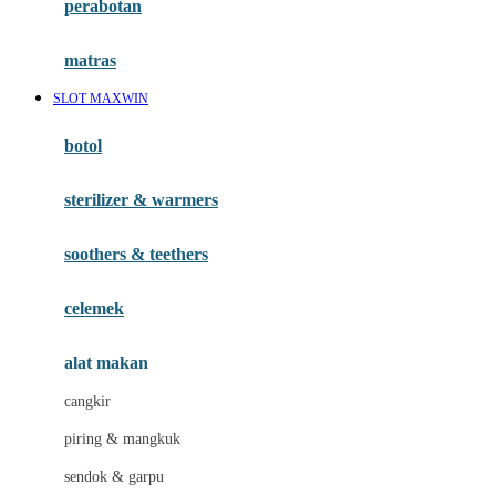
perabotan
Happy Tummy
Hauck
matras
Havaianas
SLOT MAXWIN
Hegen
botol
Hot Wheels
sterilizer & warmers
Hybrid
soothers & teethers
I
Inlacta DHA
celemek
Interlac
alat makan
Ivenet
cangkir
J
piring & mangkuk
Jack N Jill
sendok & garpu