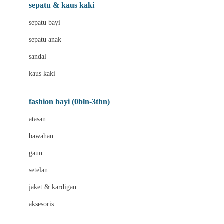
Beauty Barn
sepatu & kaus kaki
Bio Oil
sepatu bayi
Biolane
sepatu anak
Bite Fighters
sandal
Bizzi Growin
kaus kaki
Blackmores
fashion bayi (0bln-3thn)
Blooming Marvellous
atasan
Bonnels
bawahan
Bravado
gaun
Bruder
setelan
Brush Baby
jaket & kardigan
Buds Organics
aksesoris
Bugaboo
Buggygear