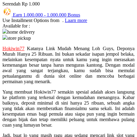
Serendah
Rp 1.000
Q
Earn
1.000.000
-
1.000.000
Bonus
Use Installment Options from
.
Laarn more
QV Baby
Available for :
home delivery
R
store pickup
Real Shades
Hokiwin77
Katanya Link Mudah Menang Loh Guys, Deponya
Murah Hanya 25 Ribuan. Ini bukan sekadar isapan jempol belaka,
Red Castle
melainkan kesempatan nyata untuk kamu yang ingin merasakan
kemenangan besar tanpa harus menguras kantong. Dengan modal
Ribbon Madness
awal yang sangat terjangkau, kamu sudah bisa memulai
petualanganmu di dunia slot online dan mencoba berbagai
S
permainan yang menarik.
Sebamed
Yang membuat Hokiwin77 semakin spesial adalah akses langsung
ke platform yang terkenal dengan kemudahan menangnya. Kabar
Silver Cross
baiknya, deposit minimal di sini hanya 25 ribuan, sebuah angka
yang tidak akan memberatkan finansialmu sama sekali. Ini adalah
Simply Idea
kesempatan emas bagi pemula atau siapa pun yang ingin bermain
dengan bijak dan tetap memiliki peluang untuk membawa pulang
Skip Hop
cuan yang lumayan besar.
Spectra
Jadi, buat lo yang masih ragu atau sedang mencari link slot yang