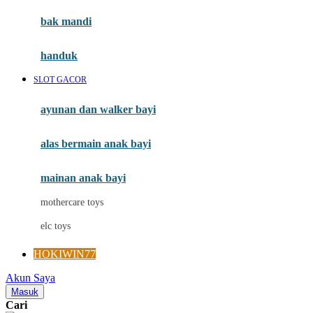
Moby
bak mandi
Momami
handuk
Mothercare
SLOT GACOR
Mustela
ayunan dan walker bayi
My Buddy Tag
My K
alas bermain anak bayi
N
mainan anak bayi
Naif
mothercare toys
Nike
elc toys
Nordic Natural
HOKIWIN77
Nuby
Akun Saya
Nuna
Masuk
Cari