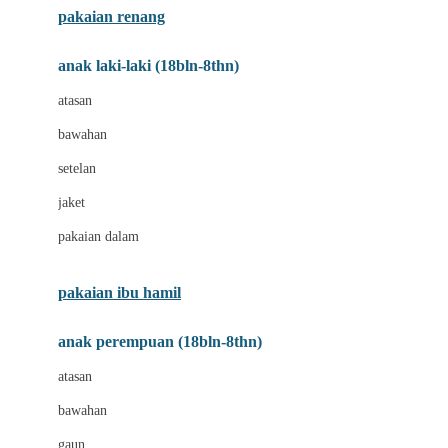
pakaian renang
Bumkins
anak laki-laki (18bln-8thn)
C
atasan
Cetaphil
bawahan
Chicco
setelan
Childlife
jaket
Clevamama
pakaian dalam
Cocolatte
Cottonseeds
pakaian ibu hamil
Cozy N Safe
anak perempuan (18bln-8thn)
Crane
atasan
Cybex
bawahan
D
gaun